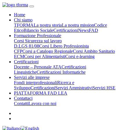
Home
Chi siamo
TFORMA
La nostra storia
La nostra mission
Codice
Etico
Bilancio Sociale
Certificazioni
News
FAD
Formazione Professionale
Corsi Sicurezza sul lavoro
D.LGS 81/08
Corsi Libero Professionista
CFP
Corsi a Catalogo Regionale
Corsi Ambito Sanitario
ECM
Corsi per Alimentaristi
Corsi e-learning
Certificazioni
Docente – Personale ATA
Certificazioni
Linguistiche
Certificazioni Informatiche
Servizi alle imprese
Fondi interprofessionali
Ricerca e
Sviluppo
Certificazioni
Servizi Ammistrativi
Servizi HSE
PIATTAFORMA FAD LEA
Contattaci
Contatti
Lavora con noi