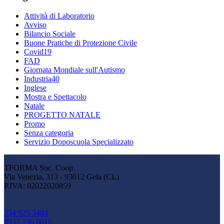
Attività di Laboratorio
Avviso
Bilancio Sociale
Buone Pratiche di Protezione Civile
Covid19
FAD
Giornata Mondiale sull'Autismo
Industria40
Inglese
Mostra e Spettacolo
Natale
PROGETTO NATALE
Promo
Senza categoria
Servizio Doposcuola Specializzato
TFORMA Soc. Coop.
Via Venezia, 313 - 93012 Gela (CL)
P.IVA: 02022020859
334 925 3484
0933 196 0016